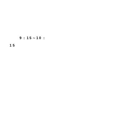
9：15∼10：
15