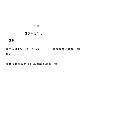
13：
30∼14：
30
来所＆MTG（バイタルチェック、健康状態の確認、朝
礼）
作業（朝礼時に１日の作業を確認、指
示）
休憩・指導員チェック（指導員による作業チェッ
ク）
作業（チェック後の作業指示及び修正、通
常作業）
片付け・指導員チェック（指導員によるチェッ
ク）
昼食・休
憩