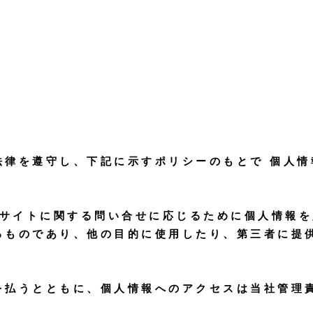
HOME
バス清掃
仕分け/袋詰め
移行型支援
継続支援
法律を遵守し、下記に示すポリシーのもとで 個人情
bサイトに関する問い合せに応じるために個人情報
るものであり、他の目的に使用したり、第三者に提
を払うとともに、個人情報へのアクセスは当社管理