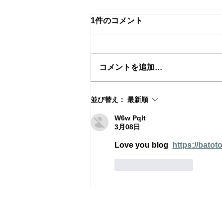
ビオトープ開設のお知らせ
1件のコメント
この度開設しました。詳細は下記
の通りです。
コメントを追加…
並び替え：
最新順
W6w Pqlt
3月08日
Love you blog  
https://batot
いいね！
返信