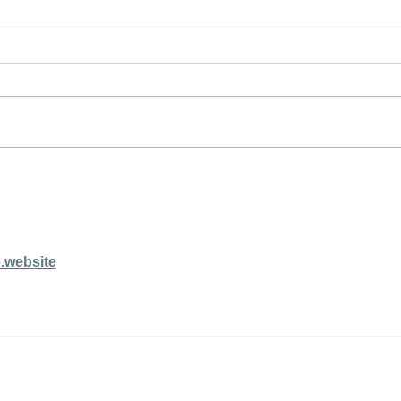
年末年始休業のお知らせ
年末年始は下記期間で休業しま
す。
o.website